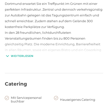
Dortmund erwartet Sie ein Treffpunkt im Grünen mit einer
perfekten Infrastruktur. Zentral und dennoch verkehrsgünstig
zur Autobahn gelegen ist das Tagungszentrum einfach und
schnell erreichbar. Zudem stehen auf dem Gelände 300
kostenfreie Parkplätze zur Verfügung.
In den 28 freundlichen, lichtdurchfluteten
Veranstaltungsräumen finden bis zu 800 Personen
gleichzeitig Platz. Die moderne Einrichtung, Barrierefreiheit
in allen Räumen, sowie ein eigenes Bistro und ein Coworking
Space lassen keine Wünsche offen. Die Bestuhlungsform in
WEITERLESEN
den einzelnen Räumen ist dabei individuell anpassbar.
Darüber hinaus befindet sich in allen Räumen professionelle
Tagungstechnik. Ein Beamer und ein Whiteboard oder
Flipchart gehören dabei zur Standardausstattung.
Catering
Mit Servicepersonal
Hauseigenes Catering
buchbar