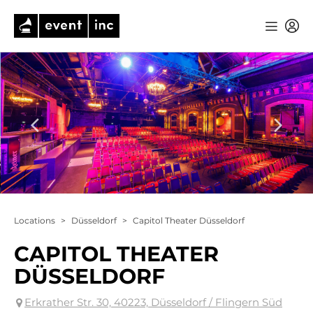
Locations
>
Düsseldorf
>
Capitol Theater Düsseldorf
CAPITOL THEATER
DÜSSELDORF
Erkrather Str. 30, 40223, Düsseldorf / Flingern Süd