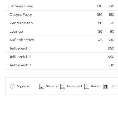
Unteres Foyer
800
800
Oberes Foyer
180
150
Wintergarten
80
60
Lounge
50
60
Außenbereich
325
500
Teilbereich 1
950
Teilbereich 2
450
Teilbereich 3
190
Legende
Stehend
Parlament
Reihen
U-Fo