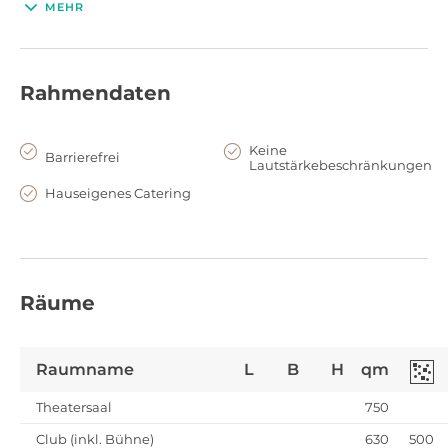
MEHR
149€
Ca.
/Person
Rahmendaten
Keine
Barrierefrei
Lautstärkebeschränkungen
Sommerfest im Capitol Theater
Hauseigenes Catering
100 - 700
Räume
Raumname
L
B
H
qm
Theatersaal
750
Club (inkl. Bühne)
630
500