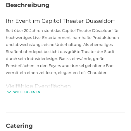
Beschreibung
Ihr Event im Capitol Theater Düsseldorf
Seit über 20 Jahren steht das Capitol Theater Düsseldorf für
hochwertiges Live-Entertainment, namhafte Produktionen
und abwechslungsreiche Unterhaltung. Als ehemaliges
Straßenbahndepot besticht das größte Theater der Stadt
durch sein Industriedesign: Backsteinwände, große
Fensterflächen in den Foyers und dunkel gehaltene Bars
vermitteln einen zeitlosen, eleganten Loft-Charakter.
Vielfältige Eventflächen
WEITERLESEN
Das Foyer des Capitol Theater Düsseldorf bietet auf über 1.000
m² großzügige Flächen mit vier fest installierten Bars. Der
Bereich lässt sich mühelos in kleinere Einheiten zwischen 50
und 800 m² unterteilen und verfügt bei Bedarf über separate
Eingänge – ideal für parallel stattfindende Formate oder
Catering
flexibel gestaltbare Eventmodule.