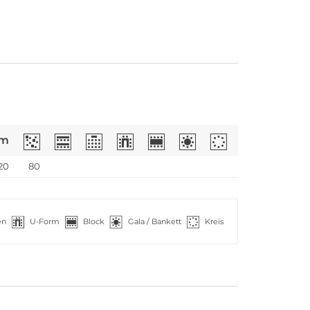
m
20
80
en
U-Form
Block
Gala / Bankett
Kreis