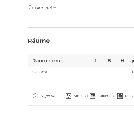
Barrierefrei
Räume
Raumname
L
B
H
q
Gesamt
1
Legende
Stehend
Parlament
Reih