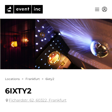
Locations
>
Frankfurt
>
6ixty2
6IXTY2
Fichardstr. 62, 60322, Frankfurt