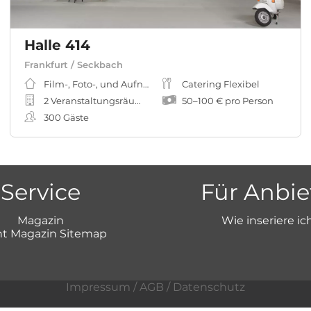
Halle 414
Frankfurt / Seckbach
Film-, Foto-, und Aufnahmestudio
Catering Flexibel
2 Veranstaltungsräume
50
–
100 €
pro Person
300
Gäste
Service
Für Anbie
Magazin
Wie inseriere ic
t Magazin Sitemap
Impressum
/
AGB
/
Datenschutz