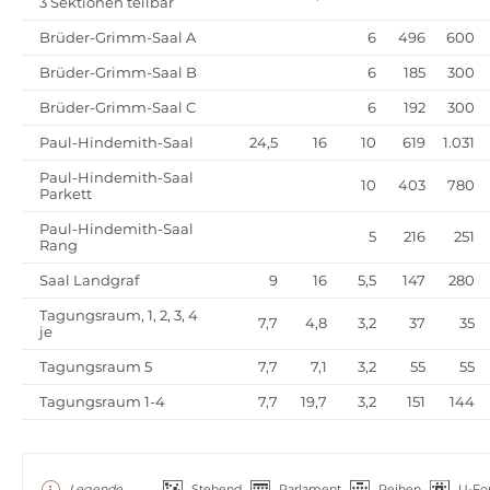
3 Sektionen teilbar
Brüder-Grimm-Saal A
6
496
600
Brüder-Grimm-Saal B
6
185
300
Brüder-Grimm-Saal C
6
192
300
Paul-Hindemith-Saal
24,5
16
10
619
1.031
Paul-Hindemith-Saal
10
403
780
Parkett
Paul-Hindemith-Saal
5
216
251
Rang
Saal Landgraf
9
16
5,5
147
280
Tagungsraum, 1, 2, 3, 4
7,7
4,8
3,2
37
35
je
Tagungsraum 5
7,7
7,1
3,2
55
55
Tagungsraum 1-4
7,7
19,7
3,2
151
144
Legende
Stehend
Parlament
Reihen
U-Fo