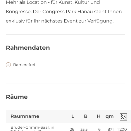
Mehr als Location - für Kunst, Kultur und
Kongresse. Der Congress Park Hanau steht Ihnen
exklusiv für Ihr nächstes Event zur Verfügung.
Rahmendaten
Barrierefrei
Räume
Raumname
L
B
H
qm
Brüder-Grimm-Saal, in
26
33,5
6
871
1.200