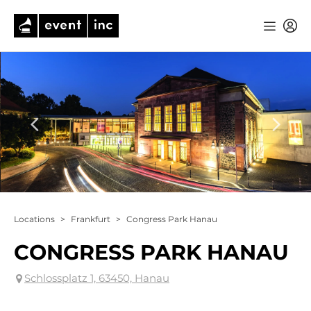
Locations
>
Frankfurt
>
Congress Park Hanau
CONGRESS PARK HANAU
Schlossplatz 1, 63450, Hanau