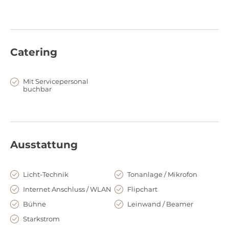
technisch und personell ebenso gut aufgestellt wie für Live-
Events. Darüber hinaus berücksichtigen Sie als Veranstalter
im CPH automatisch Umwelt- und Nachhaltigkeitsaspekte
und können – auf Wunsch – gänzlich klimaneutral
Catering
veranstalten.
Mit Servicepersonal
buchbar
Ausstattung
Licht-Technik
Tonanlage / Mikrofon
Internet Anschluss / WLAN
Flipchart
Bühne
Leinwand / Beamer
Starkstrom