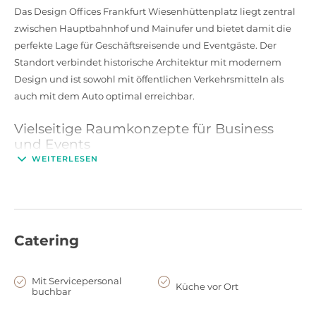
Das Design Offices Frankfurt Wiesenhüttenplatz liegt zentral
zwischen Hauptbahnhof und Mainufer und bietet damit die
perfekte Lage für Geschäftsreisende und Eventgäste. Der
Standort verbindet historische Architektur mit modernem
Design und ist sowohl mit öffentlichen Verkehrsmitteln als
auch mit dem Auto optimal erreichbar.
Vielseitige Raumkonzepte für Business
und Events
WEITERLESEN
Ob Workshop, Tagung oder Networking-Event – im Design
Offices Frankfurt Wiesenhüttenplatz stehen flexible
Raumlösungen zur Verfügung, die sich passgenau auf die
Bedürfnisse verschiedener Veranstaltungsformate
zuschneiden lassen. Vom inspirierenden Meetingraum bis hin
Catering
zum großzügigen Eventbereich mit Blick auf die Skyline
bietet diese Location die ideale Umgebung für kreative
Mit Servicepersonal
Prozesse und produktive Meetings.
Küche vor Ort
buchbar