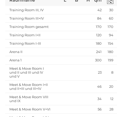
Raumname
L
B
H
qm
Training Room III, IV
42
30
Training Room III+IV
84
60
Training Room gesamt
170
170
Training Room I+II
120
94
Training Room I-III
180
154
Arena II
241
180
Arena 1
300
199
Meet & Move Room I
und II und III und IV
23
8
und V
Meet & Move Room I+II
46
20
und II+III und III+IV
Meet & Move Room VIII
34
12
und IX
Meet & Move Room V+VI
56
28