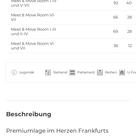
Meet & Move Room I-IV
92
40
und V-VII
Meet & Move Room VI-
66
28
VII
Meet & Move Room I-III
69
28
und II-IV
Meet & Move Room VI
36
12
und VII
Legende
Stehend
Parlament
Reihen
U-Fo
Beschreibung
Premiumlage im Herzen Frankfurts