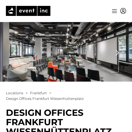
Locations
>
Frankfurt
>
Design Offices Frankfurt Wiesenhüttenplatz
DESIGN OFFICES
FRANKFURT
WIESENHÜTTENPLATZ