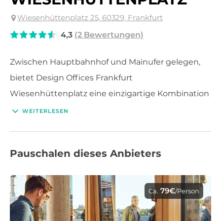
Wiesenhüttenplatz 25, 60329, Frankfurt
4,3
(2 Bewertungen)
Zwischen Hauptbahnhof und Mainufer gelegen,
bietet Design Offices Frankfurt
Wiesenhüttenplatz eine einzigartige Kombination
aus historischer Architektur und modernem
WEITERLESEN
Arbeitsumfeld. Auf sechs Etagen und über 4.000
qm erwarten Sie inspirierende Tagungsräume,
Pauschalen dieses Anbieters
flexible Meetingflächen und das lichtdurchflutete
Work Lab mit eigener Terrasse – ideal für kreative
Formate und fokussierte Zusammenarbeit. Die
79€
Ca.
/Person
Rooftop Lounge im Dachgeschoss setzt stilvolle
Akzente für exklusive Business-Events und