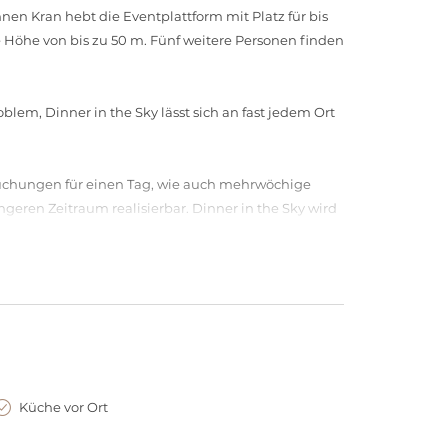
nnen Kran hebt die Eventplattform mit Platz für bis
 Höhe von bis zu 50 m. Fünf weitere Personen finden
blem, Dinner in the Sky lässt sich an fast jedem Ort
 Buchungen für einen Tag, wie auch mehrwöchige
ngeren Zeitraum realisierbar. Dinner in the Sky wird
und Technikern betreut.
ky. Gestalten Sie die Veranstaltungsplattform ganz
 um. Bühne, Pokertisch oder Catwalk - für das Team
Küche vor Ort
on 8 h