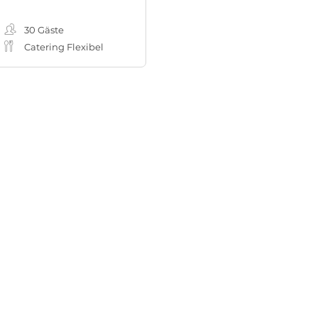
eting-, Workshopraum
30
Gäste
Catering Flexibel