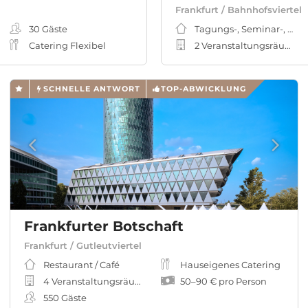
Frankfurt / Bahnhofsviertel
30
Gäste
Tagungs-, Seminar-, Me
Catering Flexibel
2 Veranstaltungsräume
SCHNELLE ANTWORT
TOP-ABWICKLUNG
Frankfurter Botschaft
Frankfurt / Gutleutviertel
Restaurant / Café
Hauseigenes Catering
4 Veranstaltungsräume
50
–
90 €
pro Person
550
Gäste