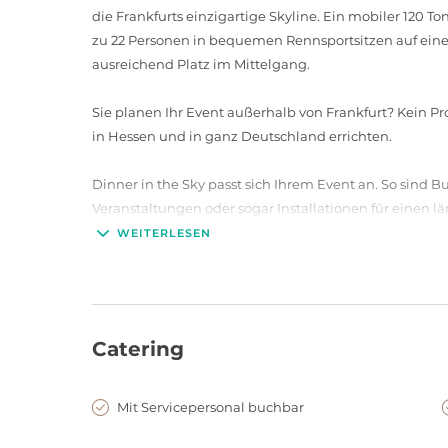
die Frankfurts einzigartige Skyline. Ein mobiler 120 To
zu 22 Personen in bequemen Rennsportsitzen auf eine
ausreichend Platz im Mittelgang.
Sie planen Ihr Event außerhalb von Frankfurt? Kein Pro
in Hessen und in ganz Deutschland errichten.
Dinner in the Sky passt sich Ihrem Event an. So sind
Veranstaltungen oder sogar Installationen für einen lä
rund um die Uhr von professionellen Eventmanagern 
WEITERLESEN
Nutzen Sie das vielfältige Angebot von Dinner in the S
nach Ihren Vorstellungen oder bauen Sie sie komplett
von Dinner in the Sky ist nichts unmöglich.
Catering
Key Facts
ab 12.000 €, bzw. Preis auf Anfrage
Mit Servicepersonal buchbar
sitzend 22 Personen (pro Flug)
nur mietbar bis zu einer Einsatzdauer v