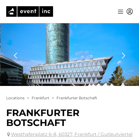
Locations
>
Frankfurt
>
Frankfurter Botschaft
FRANKFURTER
BOTSCHAFT
Westhafenplatz 6-8, 60327, Frankfurt / Gutleutviertel