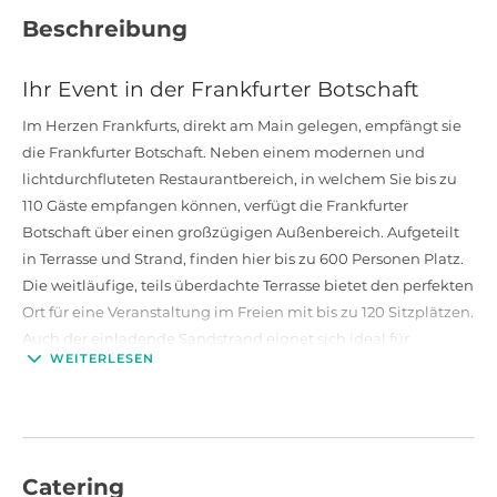
Beschreibung
Ihr Event in der Frankfurter Botschaft
Im Herzen Frankfurts, direkt am Main gelegen, empfängt sie
die Frankfurter Botschaft. Neben einem modernen und
lichtdurchfluteten Restaurantbereich, in welchem Sie bis zu
110 Gäste empfangen können, verfügt die Frankfurter
Botschaft über einen großzügigen Außenbereich. Aufgeteilt
in Terrasse und Strand, finden hier bis zu 600 Personen Platz.
Die weitläufige, teils überdachte Terrasse bietet den perfekten
Ort für eine Veranstaltung im Freien mit bis zu 120 Sitzplätzen.
Auch der einladende Sandstrand eignet sich ideal für
WEITERLESEN
Sommerfeste, Empfänge und Hochzeiten. In dem
Restaurantbereich mit großer Fensterfront und einem
einzigartigen Blick über den Main lassen sich optimal Dinner
Events, Tagungen, Geburtstage und Firmenfeiern umsetzen.
Catering
Service