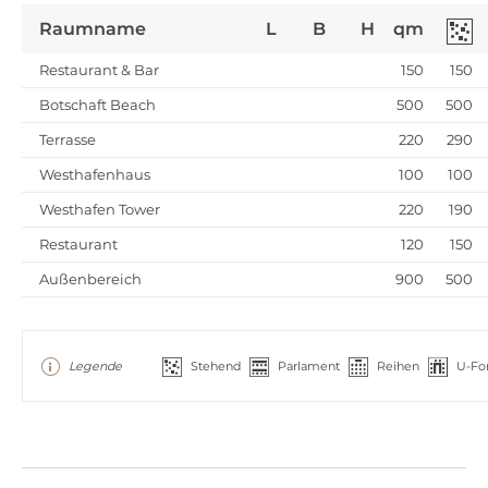
Raumname
L
B
H
qm
Restaurant & Bar
150
150
Botschaft Beach
500
500
Terrasse
220
290
Westhafenhaus
100
100
Westhafen Tower
220
190
Restaurant
120
150
Außenbereich
900
500
Legende
Stehend
Parlament
Reihen
U-Fo