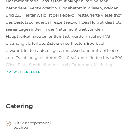
Das romantische Gestüt Hofgut Mappen ist eine sehr
besondere Event-Location. Eingebettet in Wiesen, Weiden
und 250 Hektar Wald ist der liebevoll restaurierte Vierseithof
des Gestüts zu jeder Jahreszeit reizvoll. Das Hofgut, das trotz
seiner Lage mitten in der Natur nicht weit von den
Hauptverkehrsrouten entfernt ist, wurde im Jahre 1173
erstmalig als Teil des Zisterzienserklosters Eberbach
erwähnt. In den äußerst geschmackvoll und mit viel Liebe
zum Detail hergerichteten Gestütsräumen finden bis zu 300
Gäste Platz. Somit können sowohl Tagungen, Marketing
Events, Firmenfeiern als auch Dinner Events und Hochzeiten
WEITERLESEN
in den Räumlichkeiten des Gestüt Hofgut Mappen
stattfinden. Komplementieren können Sie Ihr Event mit einer
Kutschenfahrt oder einer Fahrt mit dem Geländewagen.
Ebenso bieten sich zahlreiche Outdoor-Aktivitäten an. Auch
Catering
Übernachtungsmöglichkeiten gibt es in nahe gelegenen
Hotels.
Mit Servicepersonal
buchbar