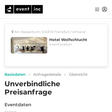
Am Wasserturm 12 63110 Frankfurt / Umland
Hotel Wolfschlucht
Eventlocation
Basisdaten
Anfragedetails
Übersicht
Unverbindliche
Preisanfrage
Eventdaten
Anlass*