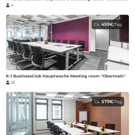
4
459€
Ca.
/Tag
K-1 BusinessClub Hauptwache Meeting room "Obermain"
25
579€
Ca.
/Tag