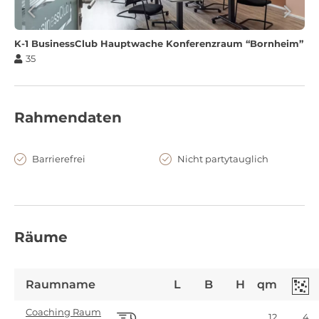
K-1 BusinessClub Hauptwache Konferenzraum “Bornheim”
35
Rahmendaten
Barrierefrei
Nicht partytauglich
Räume
Raumname
L
B
H
qm
Coaching Raum
12
4