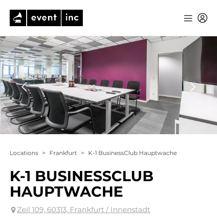
Locations
>
Frankfurt
>
K-1 BusinessClub Hauptwache
K-1 BUSINESSCLUB
HAUPTWACHE
Zeil 109, 60313, Frankfurt / Innenstadt