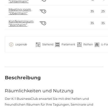
“Untermain”
Meeting room
35
25
"Obermain"
Konferenzraum
35
35
“Bornheim”
Legende
Stehend
Parlament
Reihen
U-Fo
Beschreibung
Räumlichkeiten und Nutzung
Der K-1 BusinessClub erwartet Sie mit drei hellen und
freundlichen Räumen für Ihre Tagungen, Seminare und