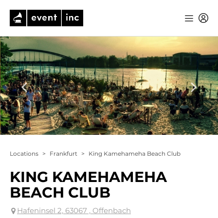
Locations
>
Frankfurt
>
King Kamehameha Beach Club
KING KAMEHAMEHA
BEACH CLUB
Hafeninsel 2, 63067 , Offenbach