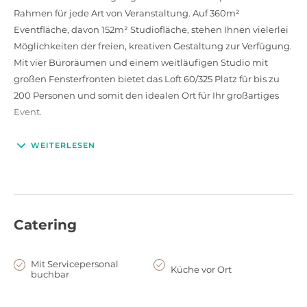
Rahmen für jede Art von Veranstaltung. Auf 360m²
Eventfläche, davon 152m² Studiofläche, stehen Ihnen vielerlei
Möglichkeiten der freien, kreativen Gestaltung zur Verfügung.
Mit vier Büroräumen und einem weitläufigen Studio mit
großen Fensterfronten bietet das Loft 60/325 Platz für bis zu
200 Personen und somit den idealen Ort für Ihr großartiges
Event.
Ob Foto- oder Filmaufnahmen, Tagungen, Workshops,
WEITERLESEN
Seminare, Meetings oder viele andere Events – die Location ist
vielseitig und flexibel nutzbar und sorgt für einmalige
Momente. Zudem ist die Location mit einem umfangreichen
technischen Equipment inklusive Kamera-, Blitz-, Tageslicht-
Catering
und Kunstlichtsystemen ausgestattet. Ein kleiner Garten als
zusätzliche Kreativfläche steht Ihnen und Ihren Gästen zudem
zur Verfügung und rundet das umfangreiche Angebot ab.
Mit Servicepersonal
Küche vor Ort
buchbar
Freuen Sie sich auf ein engagiertes, persönliches Team,