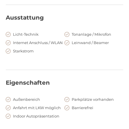
welches Ihnen gern bei der Planung und Ausrichtung Ihres
Events zur Seite steht und mit Ihnen die Nutzung einzelner
Bereiche abspricht. Elegant, kreativ und außergewöhnlich -
Ausstattung
besondere Aufnahmen und unvergessliche Events sind
garantiert.
Licht-Technik
Tonanlage / Mikrofon
Internet Anschluss / WLAN
Leinwand / Beamer
Starkstrom
Eigenschaften
Außenbereich
Parkplätze vorhanden
Anfahrt mit LKW möglich
Barrierefrei
Indoor Autopräsentation