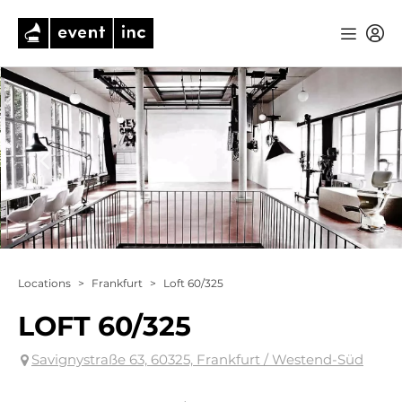
Locations
>
Frankfurt
>
Loft 60/325
LOFT 60/325
Savignystraße 63, 60325, Frankfurt / Westend-Süd