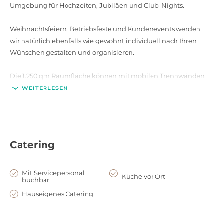
Umgebung für Hochzeiten, Jubiläen und Club-Nights.
Weihnachtsfeiern, Betriebsfeste und Kundenevents werden
wir natürlich ebenfalls wie gewohnt individuell nach Ihren
Wünschen gestalten und organisieren.
Die 1.250 qm Raumfläche können mit mobilen Trennwänden
individuell vergrößert oder verkleinert werden.
WEITERLESEN
Catering
Mit Servicepersonal
Küche vor Ort
buchbar
Hauseigenes Catering