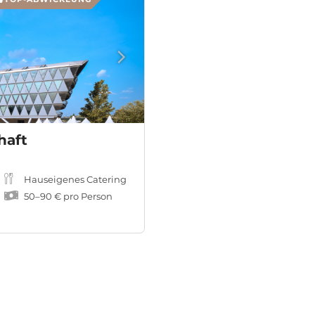
haft
Hauseigenes Catering
50
–
90 €
pro Person