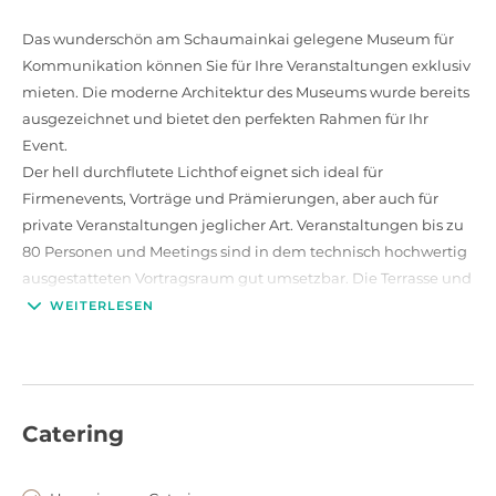
Das wunderschön am Schaumainkai gelegene Museum für
Kommunikation können Sie für Ihre Veranstaltungen exklusiv
mieten. Die moderne Architektur des Museums wurde bereits
ausgezeichnet und bietet den perfekten Rahmen für Ihr
Event.
Der hell durchflutete Lichthof eignet sich ideal für
Firmenevents, Vorträge und Prämierungen, aber auch für
private Veranstaltungen jeglicher Art. Veranstaltungen bis zu
80 Personen und Meetings sind in dem technisch hochwertig
ausgestatteten Vortragsraum gut umsetzbar. Die Terrasse und
die Cafeteria sind bestens geeignet für zwanglose Get-
WEITERLESEN
Togethers oder Pausen im Freien. Die Dachterrasse, mit ihrem
einzigartigen Blick auf die Frankfurter Skyline, kann ebenso
als Veranstaltungsfläche hinzugebucht werden.
Lassen Sie sich von dem erfahrenem Eventteam beraten und
Catering
ein unverbindliches Angebot machen.