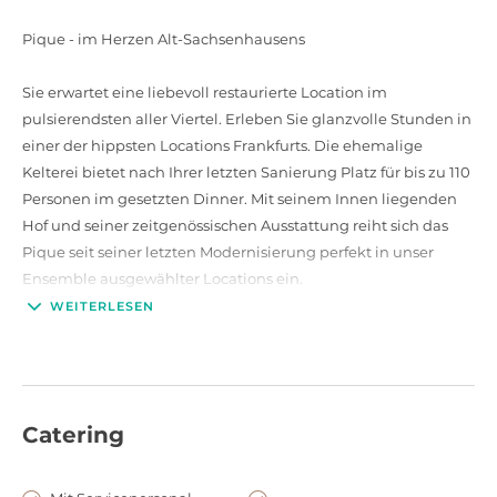
Pique - im Herzen Alt-Sachsenhausens
Sie erwartet eine liebevoll restaurierte Location im
pulsierendsten aller Viertel. Erleben Sie glanzvolle Stunden in
einer der hippsten Locations Frankfurts. Die ehemalige
Kelterei bietet nach Ihrer letzten Sanierung Platz für bis zu 110
Personen im gesetzten Dinner. Mit seinem Innen liegenden
Hof und seiner zeitgenössischen Ausstattung reiht sich das
Pique seit seiner letzten Modernisierung perfekt in unser
Ensemble ausgewählter Locations ein.
WEITERLESEN
KAPAZITÄTEN
Bis zu 110 Personen gesetzt im Dinner Bis zu 70 Sitzpätze im
Hof
Catering
INFRASTRUKTUR