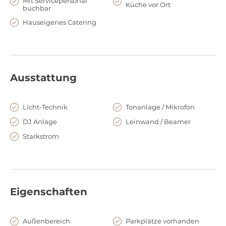
Mit Servicepersonal
Küche vor Ort
buchbar
Parkhaus Walter-Kolb-Str. oder Parkhaus Walter von Cronberg
Platz Straßenbahnstation Frankensteiner Platz U-Bahn und S-
Hauseigenes Catering
Bahn ab Südbahnhof S-Bahn vom Mühlberg Taxistand 150m
von der Location entfernt
Ausstattung
Licht-Technik
Tonanlage / Mikrofon
DJ Anlage
Leinwand / Beamer
Starkstrom
Eigenschaften
Außenbereich
Parkplätze vorhanden