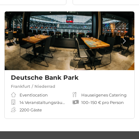
Deutsche Bank Park
Frankfurt / Niederrad
Eventlocation
Hauseigenes Catering
14 Veranstaltungsräume
100
–
150 €
pro Person
2200
Gäste