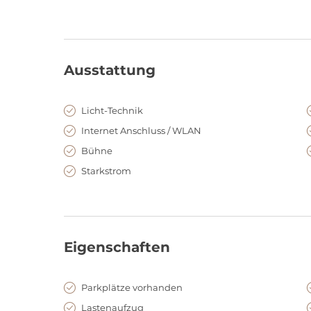
Hier finden Sie weitere Toplocations:
Wandelhalle Bad Kissingen
Kurtheater Bad Kissingen
Ausstattung
Licht-Technik
Internet Anschluss / WLAN
Bühne
Starkstrom
Eigenschaften
Parkplätze vorhanden
Lastenaufzug