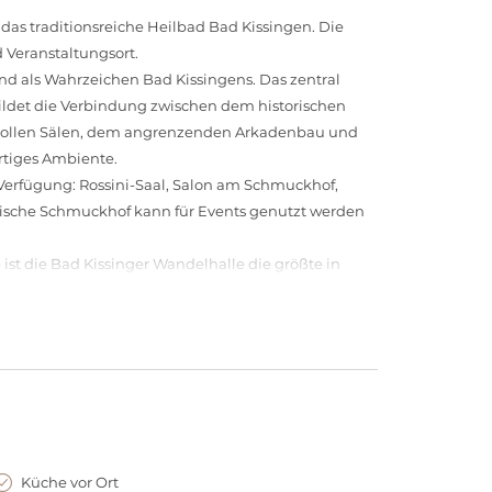
das traditionsreiche Heilbad Bad Kissingen. Die
 Veranstaltungsort.
nd als Wahrzeichen Bad Kissingens. Das zentral
ldet die Verbindung zwischen dem historischen
vollen Sälen, dem angrenzenden Arkadenbau und
rtiges Ambiente.
erfügung: Rossini-Saal, Salon am Schmuckhof,
tische Schmuckhof kann für Events genutzt werden
st die Bad Kissinger Wandelhalle die größte in
inmalig, immer häufiger buchen Veranstalter die
räge.
Zuschauerraum und hohem Bühnenhaus. Die Architektur
der verspielten Baukunst des höfischen Rangtheaters
 Reitlehrer Richard Tattersall – als Reithalle
rum liegt in bester Stadtlage und verfügt über einen
Küche vor Ort