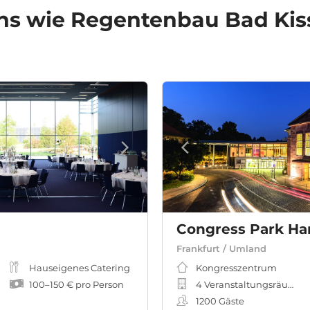
ns
wie Regentenbau Bad Kiss
Congress Park Ha
Frankfurt / Umland
eeting-, Workshopraum
Hauseigenes Catering
Kongresszentrum
100
–
150 €
pro Person
4 Veranstaltungsräume
1200
Gäste