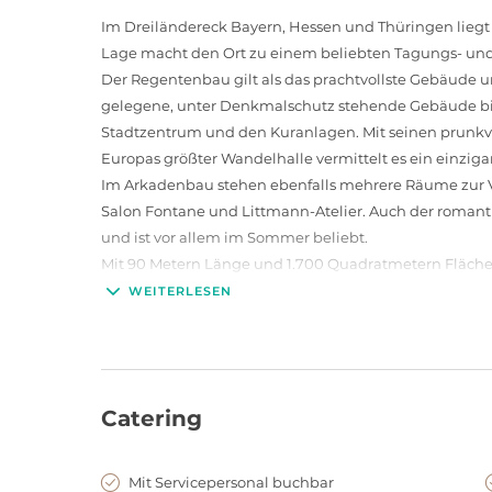
Im Dreiländereck Bayern, Hessen und Thüringen liegt 
Lage macht den Ort zu einem beliebten Tagungs- und
Der Regentenbau gilt als das prachtvollste Gebäude u
gelegene, unter Denkmalschutz stehende Gebäude bi
Stadtzentrum und den Kuranlagen. Mit seinen prunk
Europas größter Wandelhalle vermittelt es ein einziga
Im Arkadenbau stehen ebenfalls mehrere Räume zur V
Salon Fontane und Littmann-Atelier. Auch der roman
und ist vor allem im Sommer beliebt.
Mit 90 Metern Länge und 1.700 Quadratmetern Fläche i
Europa. Die Atmosphäre ist nicht nur zum Flanieren e
WEITERLESEN
Wandelhalle für Galaabende, Präsentationen und Vort
Das Kurtheater ist ein dreiteiliger Bau mit Foyer, 
verbindet die Formen des antiken Theaters ideal mit 
im Rokoko.
Catering
1911 wurde der Tattersall – benannt nach dem englischen
errichtet. Das heutige Kultur- und Veranstaltungszent
großen eigenen Parkplatz.
Mit Servicepersonal buchbar