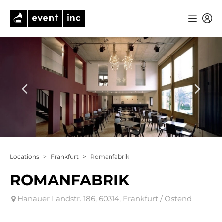
Locations
>
Frankfurt
>
Romanfabrik
ROMANFABRIK
Hanauer Landstr. 186, 60314, Frankfurt / Ostend