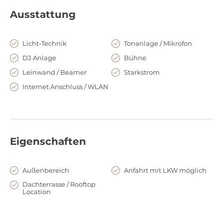
überzeugen weiß. Dekorations-Profis unterstützen Sie gerne
Ausstattung
bei der Gestaltung und verleihen dem Raum die perfekte
Atmosphäre für Ihr Event.
Licht-Technik
Tonanlage / Mikrofon
Feiern Sie bis in die frühen Morgenstunden, denn in der
DJ Anlage
Bühne
Romanfabrik gibt es keine Sperrstunde.
Leinwand / Beamer
Starkstrom
Internet Anschluss / WLAN
Eigenschaften
Außenbereich
Anfahrt mit LKW möglich
Dachterrasse / Rooftop
Location