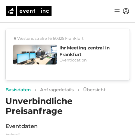
Westendstraße 16 60325 Frankfurt
Ihr Meeting zentral in
Frankfurt
Eventlocation
Basisdaten
Anfragedetails
Übersicht
Unverbindliche
Preisanfrage
Eventdaten
Anlass*