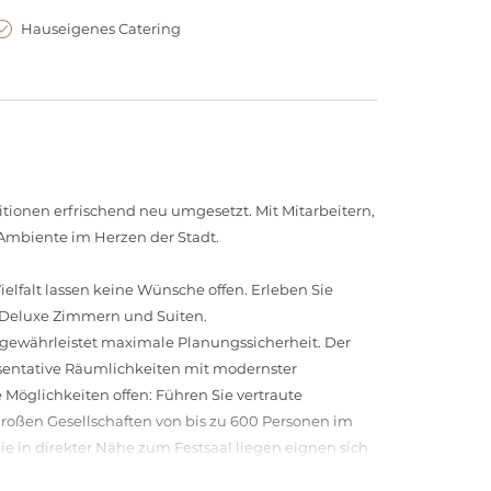
Hauseigenes Catering
tionen erfrischend neu umgesetzt. Mit Mitarbeitern,
 Ambiente im Herzen der Stadt.
elfalt lassen keine Wünsche offen. Erleben Sie
 Deluxe Zimmern und Suiten.
 gewährleistet maximale Planungssicherheit. Der
äsentative Räumlichkeiten mit modernster
 Möglichkeiten offen: Führen Sie vertraute
großen Gesellschaften von bis zu 600 Personen im
e in direkter Nähe zum Festsaal liegen eignen sich