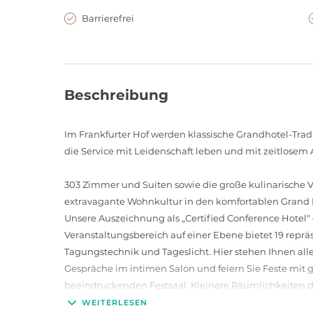
Barrierefrei
Beschreibung
Im Frankfurter Hof werden klassische Grandhotel-Tradi
die Service mit Leidenschaft leben und mit zeitlosem
303 Zimmer und Suiten sowie die große kulinarische Vi
extravagante Wohnkultur in den komfortablen Grand
Unsere Auszeichnung als „Certified Conference Hotel“
Veranstaltungsbereich auf einer Ebene bietet 19 repr
Tagungstechnik und Tageslicht. Hier stehen Ihnen alle
Gespräche im intimen Salon und feiern Sie Feste mit 
beeindruckenden Festsaal. Kleinere Räumlichkeiten di
auch perfekt für Workshops.
WEITERLESEN