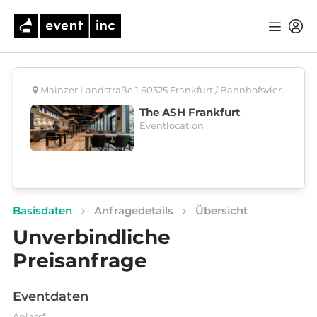
Mainzer Landstraße 1 60325 Frankfurt / Bahnhofsviertel
The ASH Frankfurt
Eventlocation
Basisdaten
Anfragedetails
Übersicht
Unverbindliche
Preisanfrage
Eventdaten
Anlass*