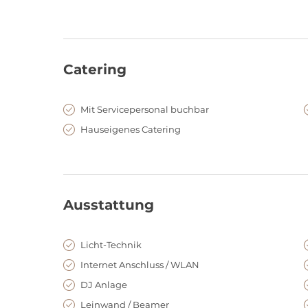
außergewöhnliches Ambiente für Veranstaltungen jede
Das Hotel liegt direkt am Main umsäumt von divers
beliebtesten Bars, Boutiquen und Kulturattraktionen s
Flughafen ist nur 10 Minuten entfernt
Catering
Kulinarisch werden Sie in der Villa Kennedy von Kü
Restaurant Gusto verwöhnt. Das Restaurant im Herzen 
Mit Servicepersonal buchbar
Ort, an dem Gäste bei gutem Wetter in den sonnigen 
Hauseigenes Catering
zu speisen. Der mediterrane Flair, gepaart mit italien
Ambiente, das zum Verweilen einlädt.
Ausstattung
Licht-Technik
Internet Anschluss / WLAN
DJ Anlage
Leinwand / Beamer