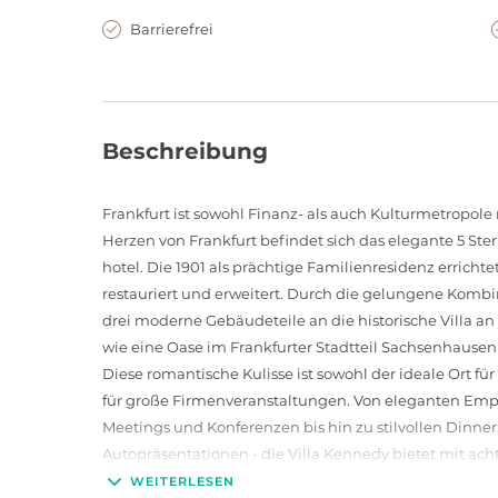
Barrierefrei
Beschreibung
Frankfurt ist sowohl Finanz- als auch Kulturmetropol
Herzen von Frankfurt befindet sich das elegante 5 Ster
hotel. Die 1901 als prächtige Familienresidenz erricht
restauriert und erweitert. Durch die gelungene Kombi
drei moderne Gebäudeteile an die historische Villa an
wie eine Oase im Frankfurter Stadtteil Sachsenhausen 
Diese romantische Kulisse ist sowohl der ideale Ort fü
für große Firmenveranstaltungen. Von eleganten Emp
Meetings und Konferenzen bis hin zu stilvollen Dinn
Autopräsentationen - die Villa Kennedy bietet mit ac
jede Veranstaltung. Besonders der große Ballsaal und 
WEITERLESEN