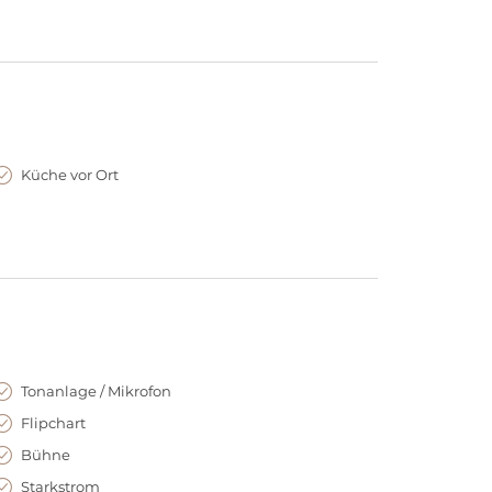
r Art.
en Museen am bekannten Museumsufer. Die
ind fußläufig erreichbar und auch der Frankfurter
chenchef Dario Cammarata im hauseigenen
der traumhaften Villa Kennedy ist ein pulsierender
Küche vor Ort
Villa Garten strömen, um dort unter freiem Himmel
ischer Kunst, schafft ein außergewöhnliches
Tonanlage / Mikrofon
Flipchart
Bühne
Starkstrom