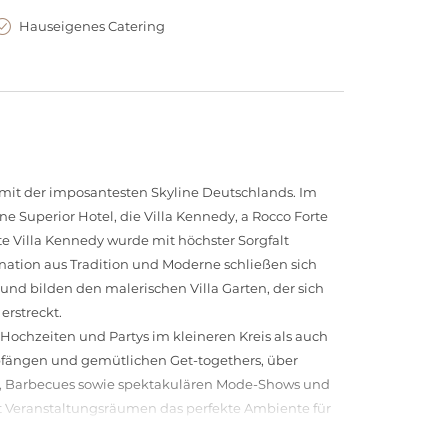
Hauseigenes Catering
e mit der imposantesten Skyline Deutschlands. Im
ne Superior Hotel, die Villa Kennedy, a Rocco Forte
ete Villa Kennedy wurde mit höchster Sorgfalt
nation aus Tradition und Moderne schließen sich
 und bilden den malerischen Villa Garten, der sich
erstreckt.
r Hochzeiten und Partys im kleineren Kreis als auch
fängen und gemütlichen Get-togethers, über
er, Barbecues sowie spektakulären Mode-Shows und
ht Veranstaltungsräumen das perfekte Ambiente für
der ruhige Villa Garten bieten ein