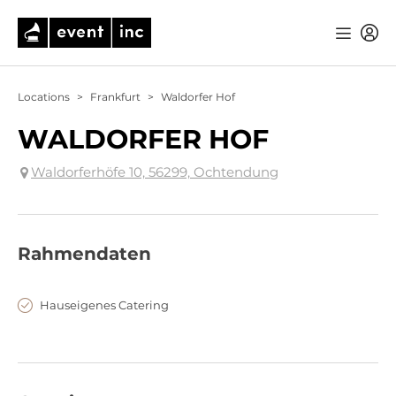
Locations
>
Frankfurt
>
Waldorfer Hof
WALDORFER HOF
Waldorferhöfe 10, 56299, Ochtendung
Rahmendaten
Hauseigenes Catering