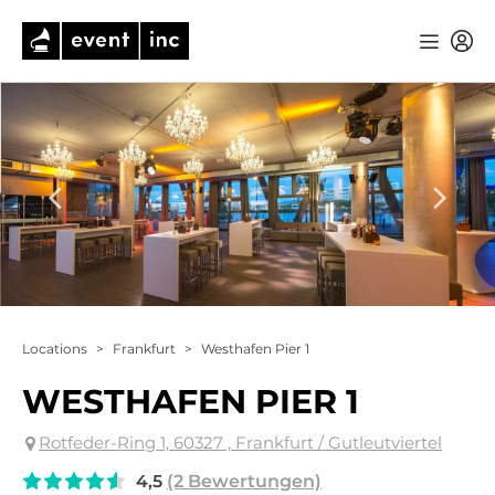
Locations
>
Frankfurt
>
Westhafen Pier 1
WESTHAFEN PIER 1
Rotfeder-Ring 1, 60327 , Frankfurt / Gutleutviertel
4,5
(2 Bewertungen)