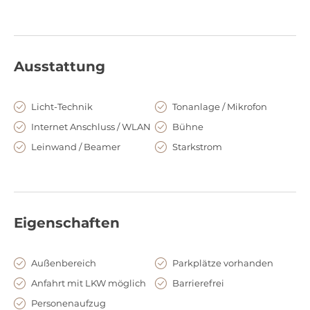
Ihrer besonderen Vorstellungen tatkräftig unterstützen.
Ein weiterer Vorteil ist das hauseigene Parkhaus mit bis zu
300 Parkplätzen, auf 40 davon haben Sie unter der Woche
Zugriff. Bei Abend- und Wochenendveranstaltungen können
Ausstattung
Sie auf Anfrage alle 300 Parkplätze nutzen.
Licht-Technik
Tonanlage / Mikrofon
Internet Anschluss / WLAN
Bühne
Leinwand / Beamer
Starkstrom
Eigenschaften
Außenbereich
Parkplätze vorhanden
Anfahrt mit LKW möglich
Barrierefrei
Personenaufzug