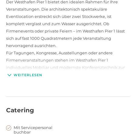
Der Westhafen Pier 1 bietet den idealen Rahmen für Ihre
Veranstaltungen. Die architektonisch spektakuläre
Eventlocation erstreckt sich über zwei Stockwerke, ist
komplett verglast und zum Wasser ausgerichtet. Ob
Firmenevents oder private Feiern – im Westhafen Pier 1 lässt
sich auf fast 1000 Quadratmetern jede Veranstaltung
hervorragend ausrichten.
Für Tagungen, Kongresse, Ausstellungen oder andere
Firmenveranstaltungen stehen im Westhafen Pier 1
individuelles Mobiliar und modernste Konferenztechnik zur
Verfügung.
WEITERLESEN
Ebenso bietet sich der Westhafen Pier 1 allerdings als
Eventlocation für Gala-Abende, Geburtstage oder Hochzeiten
an. Das moderne Ambiente und die Architektur lassen jede
Veranstaltung zu etwas unvergesslichem werden. Laden Sie
Catering
bis zu 300 Gäste ein, mit Ihnen zu feiern und dabei den Blick
über den wunderschönen Main zu genießen. Dabei sind Ihrer
Kreativität keine Grenzen gesetzt und das
Mit Servicepersonal
buchbar
Veranstaltungsteam des Westhafens Pier 1 wird Sie bei jeder