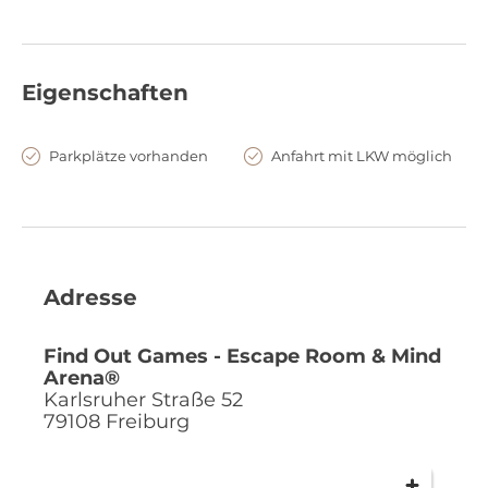
Ideen und Vorstellungen zur Seite.
Für internationale Gäste oder Meetings ist die Mind Arena®
auf Wunsch auch in Englisch spielbar.
Eigenschaften
Parkplätze vorhanden
Anfahrt mit LKW möglich
Adresse
Find Out Games - Escape Room & Mind
Arena®
Karlsruher Straße 52
79108
Freiburg