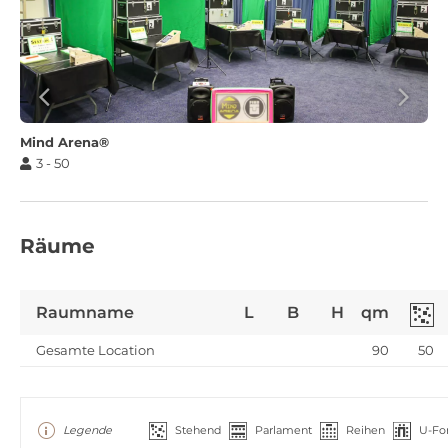
Mind Arena®
3 - 50
Räume
Raumname
L
B
H
qm
Gesamte Location
90
50
Legende
Stehend
Parlament
Reihen
U-Fo