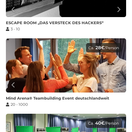
ESCAPE ROOM „DAS VERSTECK DES HACKERS“
3 - 10
28€
Ca.
/Person
Mind Arena® Teambuilding Event deutschlandweit
20 - 1000
40€
Ca.
/Person