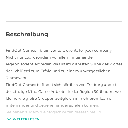
Beschreibung
FindOut-Games – brain venture events for your company
Nicht nur Logik sondern vor allem miteinander
ergebnisorientiert reden, das ist im wahrsten Sinne des Wortes
der Schlüssel zum Erfolg und zu einem unvergesslichen
Teamevent.
FindOut-Games befindet sich nördlich von Freiburg und ist
der einzige Mind Game Anbieter in der Region Südbaden, wo
kleine wie große Gruppen zeitgleich in mehreren Teams
miteinander und gegeneinander spielen können.
Sie haben zudem die Möglichkeiten dieses Spiel in
eine unvergessliche Betriebsveranstaltung
einzubauen. Das
WEITERLESEN
erstklassige Team steht Ihnen gern für Ihre individuellen