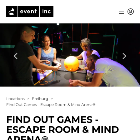
Locations
>
Freiburg
>
Find Out Games - Escape Room & Mind Arena®
FIND OUT GAMES -
ESCAPE ROOM & MIND
ARENA®