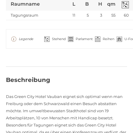
Raumname
L
B
H
qm
Tagungsraum
11
5
3
55
60
Legende
Stehend
Parlament
Reihen
U-Fo
Beschreibung
Das Green City Hotel Vauban eignet sich optimal wenn man
Freiburg oder dem Schwarzwald einen Besuch abstatten
möchte. Im umweltbewussten Stadthotel sind von 19
Arbeitsplätzen, 10 von Menschen mit Handicap besetzt.
Besonders für Tagungen eignet sich das Green City Hotel
Vauban optimal, da es über einen Konferenzraum verfügt, der