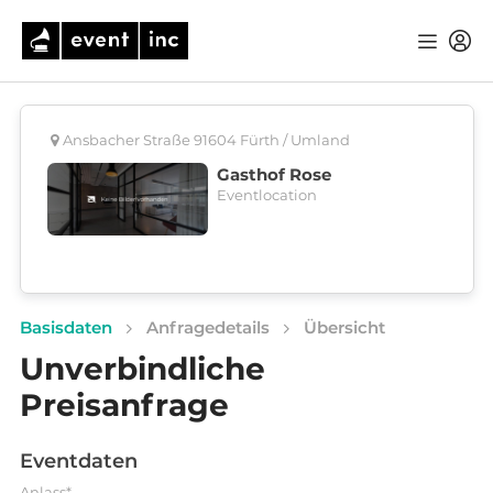
Ansbacher Straße 91604 Fürth / Umland
Gasthof Rose
Eventlocation
Basisdaten
Anfragedetails
Übersicht
Unverbindliche
Preisanfrage
Eventdaten
Anlass*