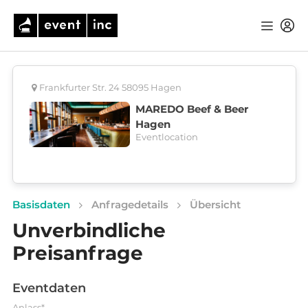
Frankfurter Str. 24 58095 Hagen
MAREDO Beef & Beer
Hagen
Eventlocation
Basisdaten
Anfragedetails
Übersicht
Unverbindliche
Preisanfrage
Eventdaten
Anlass*