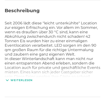
Beschreibung
Seit 2006 lädt diese "leicht unterkühlte" Location
zur eisigen Erfrischung ein. Vor allem im Sommer,
wenn es draußen über 30 °C sind, kann eine
Abkühlung zwischendurch nicht schaden! 42
Tonnen Eis wurden hier zu einer einmaligen
Eventlocation verarbeitet. LED sorgen im den 90
qm großen Raum für die richtige Untermalung
und zaubern eine ganz eigenen Welt.
In dieser Winterlandschaft kann man nicht nur
einen entspannten Abend erleben, sondern die
Location auch für private und geschäftliche Events
mieten. Eines kann sich jeder Gastgeber sicher
sein: Diese Feier werden Ihre Gäste so schnell
WEITERLESEN
nicht vergessen.