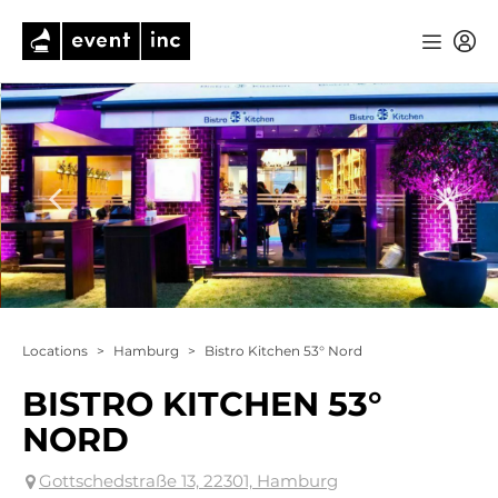
Locations
>
Hamburg
>
Bistro Kitchen 53° Nord
BISTRO KITCHEN 53°
NORD
Gottschedstraße 13, 22301, Hamburg