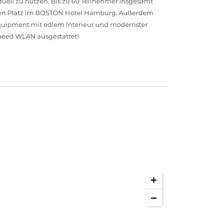
uell zu nutzen. Bis zu 60 Teilnehmer insgesamt
naren Platz im BOSTON Hotel Hamburg. Außerdem
uipment mit edlem Interieur und modernster
peed WLAN ausgestattet!