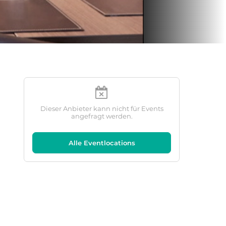
Dieser Anbieter kann nicht für Events
angefragt werden.
Alle Eventlocations