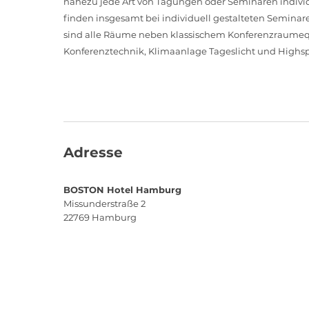
nahezu jede Art von Tagungen oder Seminaren individ
finden insgesamt bei individuell gestalteten Semi
sind alle Räume neben klassischem Konferenzraumeq
Konferenztechnik, Klimaanlage Tageslicht und Highs
Adresse
BOSTON Hotel Hamburg
Missunderstraße 2
22769
Hamburg