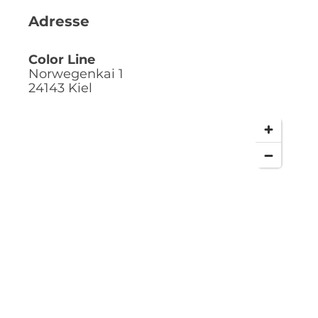
tanken. Zudem befinden sich 12 Restaurants und
Adresse
Bars an Bord, in denen man kulinarische
Köstlichkeiten genießen kann!
Color Line
Norwegenkai 1
24143
Kiel