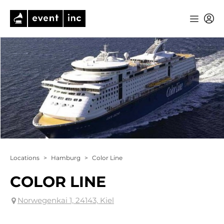
Locations
>
Hamburg
>
Color Line
COLOR LINE
Norwegenkai 1, 24143, Kiel