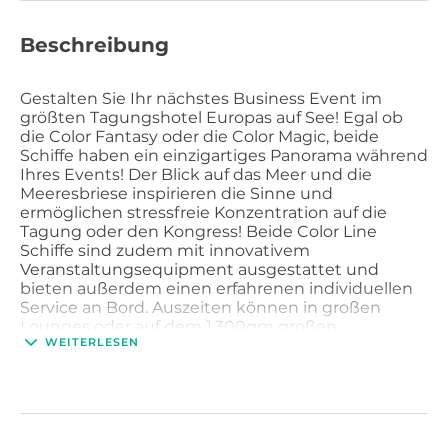
Beschreibung
Gestalten Sie Ihr nächstes Business Event im
größten Tagungshotel Europas auf See! Egal ob
die Color Fantasy oder die Color Magic, beide
Schiffe haben ein einzigartiges Panorama während
Ihres Events! Der Blick auf das Meer und die
Meeresbriese inspirieren die Sinne und
ermöglichen stressfreie Konzentration auf die
Tagung oder den Kongress! Beide Color Line
Schiffe sind zudem mit innovativem
Veranstaltungsequipment ausgestattet und
bieten außerdem einen erfahrenen individuellen
Service an Bord. Auszeiten können in großen
Lounges oder auf dem 1.300qm großen
WEITERLESEN
Messedeck verbracht werden, auf dem insgesamt
400 Personen Platz haben. Attraktive
Rahmenprogramme der Color Line gehören
ebenfalls zur Angebotspalette. Zum Beispiel kann
man in der Freizeit in Fitness- und
Wellnesseinrichtungen entspannen und Energie