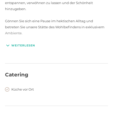
entspannen, verwöhnen zu lassen und der Schönheit
hinzugeben.
Gönnen Sie sich eine Pause im hektischen Alltag und
betreten Sie unsere Stätte des Wohlbefindens in exklusivem
Ambiente.
Ein 270 qm großes Reich für die Sinne erwartet Sie, mit Blick
WEITERLESEN
über einen wundervollen Zengarten. Erleben Sie Privatheit
und individuelle Zuwendung mit höchstem kosmetischem
Anspruch. Wir sind barrierefrei.
Catering
Küche vor Ort