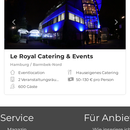
Le Royal Catering & Events
Hamburg / Barmbek-Nord
Eventlocation
Hauseigenes Catering
2 Veranstaltungsräume
50
–
130 €
pro Person
600
Gäste
Service
Für Anbie
Magazin
Wie inseriere ic