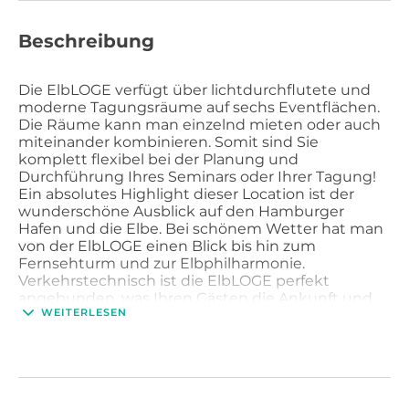
Beschreibung
Die ElbLOGE verfügt über lichtdurchflutete und
moderne Tagungsräume auf sechs Eventflächen.
Die Räume kann man einzelnd mieten oder auch
miteinander kombinieren. Somit sind Sie
komplett flexibel bei der Planung und
Durchführung Ihres Seminars oder Ihrer Tagung!
Ein absolutes Highlight dieser Location ist der
wunderschöne Ausblick auf den Hamburger
Hafen und die Elbe. Bei schönem Wetter hat man
von der ElbLOGE einen Blick bis hin zum
Fernsehturm und zur Elbphilharmonie.
Verkehrstechnisch ist die ElbLOGE perfekt
angebunden, was Ihren Gästen die Ankunft und
WEITERLESEN
Abfahrt besonders erleichtert!