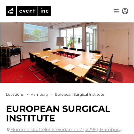
Locations
>
Hamburg
>
European Surgical Institute
EUROPEAN SURGICAL
INSTITUTE
Hummelsbütteler Steindamm 71, 22951, Hamburg