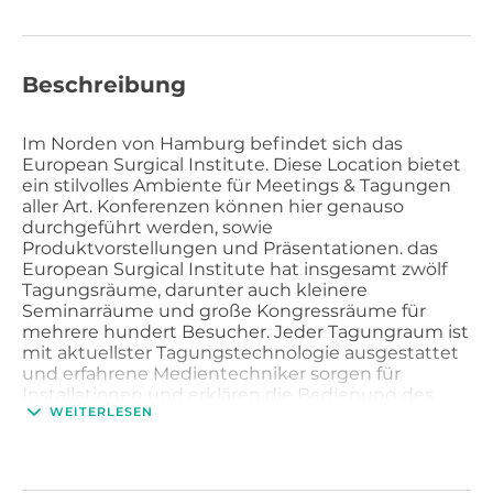
Beschreibung
Im Norden von Hamburg befindet sich das
European Surgical Institute. Diese Location bietet
ein stilvolles Ambiente für Meetings & Tagungen
aller Art. Konferenzen können hier genauso
durchgeführt werden, sowie
Produktvorstellungen und Präsentationen. das
European Surgical Institute hat insgesamt zwölf
Tagungsräume, darunter auch kleinere
Seminarräume und große Kongressräume für
mehrere hundert Besucher. Jeder Tagungraum ist
mit aktuellster Tagungstechnologie ausgestattet
und erfahrene Medientechniker sorgen für
Installationen und erklären die Bedienung des
WEITERLESEN
Equipments. Auch Flipcharts und Metaplanwände
sind vor Ort verfügbar und benutzbar.