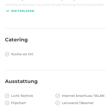
atemberaubenden Aussicht ist das Floating Home besonders
für exklusive Events geeignet.
WEITERLESEN
Der B-TYPE setzt sich aus drei Stockwerken zusammen, der
einen Konferenzraum mit großer Terrasse, einem Living Room
und einem Skydeck beinhaltet.
Catering
Seit Anfang 2009 ist urban!scope von der Vermarktung bis
zum Full-Service für die Location verantwortlich.
Küche vor Ort
Ausstattung
Licht-Technik
Internet Anschluss / WLAN
Flipchart
Leinwand / Beamer