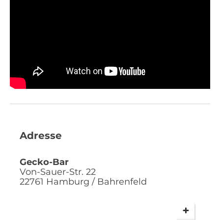
S1 Bahrenfeld zur Verfügung. Die
Autobahnabfahrt Bahrenfeld (A7) ist zudem
nur 250 m entfernt.
Nutzen Sie das umfangreiche Angebot, um Ihrem Event das
besondere Etwas zu verleihen.
Adresse
Gecko-Bar
Von-Sauer-Str. 22
22761
Hamburg / Bahrenfeld