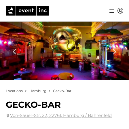
Locations
>
Hamburg
>
Gecko-Bar
GECKO-BAR
Von-Sauer-Str. 22, 22761, Hamburg / Bahrenfeld