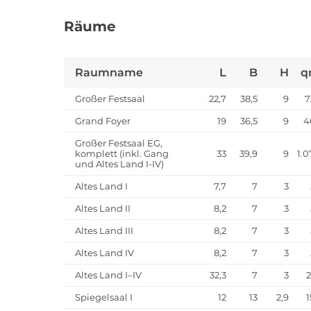
Räume
Raumname
L
B
H
q
Großer Festsaal
22,7
38,5
9
7
Grand Foyer
19
36,5
9
4
Großer Festsaal EG,
komplett (inkl. Gang
33
39,9
9
1.0
und Altes Land I-IV)
Altes Land I
7,7
7
3
Altes Land II
8,2
7
3
Altes Land III
8,2
7
3
Altes Land IV
8,2
7
3
Altes Land I–IV
32,3
7
3
2
Spiegelsaal I
12
13
2,9
1