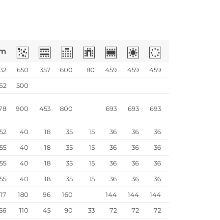
m
32
650
357
600
80
459
459
459
62
500
78
900
453
800
693
693
693
52
40
18
35
15
36
36
36
55
40
18
35
15
36
36
36
55
40
18
35
15
36
36
36
55
40
18
35
15
36
36
36
17
180
96
160
144
144
144
56
110
45
90
33
72
72
72