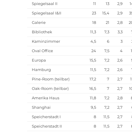
Spiegelsaal II
11
13
2,9
1
Spiegelsaal I&II
23
15,4
2,9
3
Galerie
18
21
2,8
2
Bibliothek
11,3
7,3
3,3
Kaminzimmer
4,5
6
3
Oval Office
24
7,5
4
Europa
15,5
7,2
2,6
Hamburg
11,5
7,2
2,6
Pine-Room (teilbar)
17,2
7
2,7
Oak-Room (teilbar)
16,5
7
2,7
1
Amerika Haus
11,8
7,2
2,8
Shanghai
9,5
7,2
2,7
Speicherstadt I
8
11,5
2,7
Speicherstadt II
8
11,5
2,7