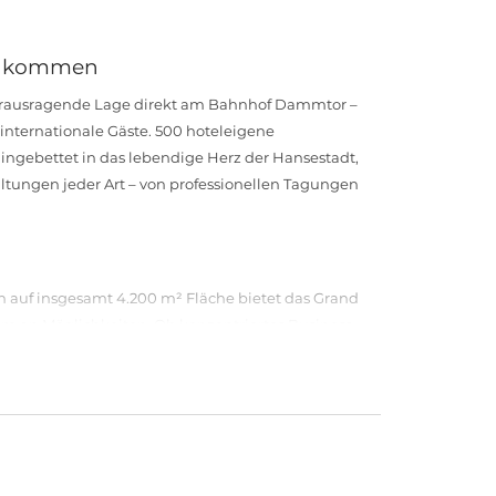
 ankommen
erausragende Lage direkt am Bahnhof Dammtor –
e internationale Gäste. 500 hoteleigene
 Eingebettet in das lebendige Herz der Hansestadt,
ltungen jeder Art – von professionellen Tagungen
 auf insgesamt 4.200 m² Fläche bietet das Grand
m an Möglichkeiten. Ob konzentriertes Business-
er eine große Firmenveranstaltung – hier findet
ruckend sind die technische Ausstattung auf
e Raumkonzepte umzusetzen.
eau
taurants, zwei Bars, ein Café sowie eine