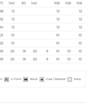
171
140
90
140
108
108
108
28
12
12
12
32
12
12
12
34
12
12
12
21
10
10
10
22
10
10
10
29
20
18
20
9
10
10
10
29
20
18
20
9
10
10
10
en
U-Form
Block
Gala / Bankett
Kreis