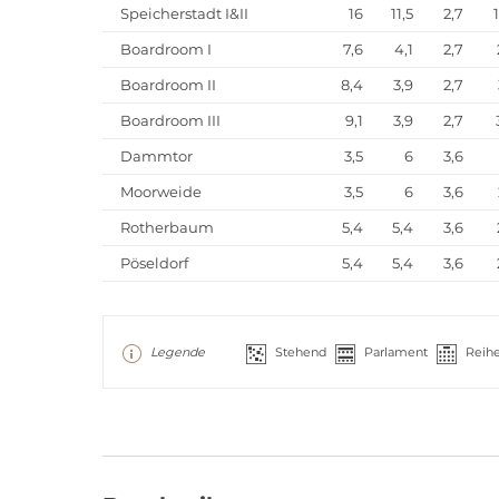
Speicherstadt I&II
16
11,5
2,7
Boardroom I
7,6
4,1
2,7
Boardroom II
8,4
3,9
2,7
Boardroom III
9,1
3,9
2,7
Dammtor
3,5
6
3,6
Moorweide
3,5
6
3,6
Rotherbaum
5,4
5,4
3,6
Pöseldorf
5,4
5,4
3,6
Legende
Stehend
Parlament
Reih