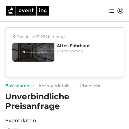
Estedeich 21129 Hamburg
Altes Fahrhaus
Eventlocation
Basisdaten
Anfragedetails
Übersicht
Unverbindliche
Preisanfrage
Eventdaten
Anlass*