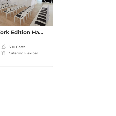
Engel & Völkers Work Edition Hamburg City
eting-, Workshopraum
500
Gäste
Catering Flexibel