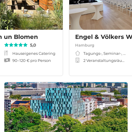
en un Blomen
5,0
Hamburg
Hauseigenes Catering
Tagungs-, Seminar-, Me
90
–
120 €
pro Person
2 Veranstaltungsräume