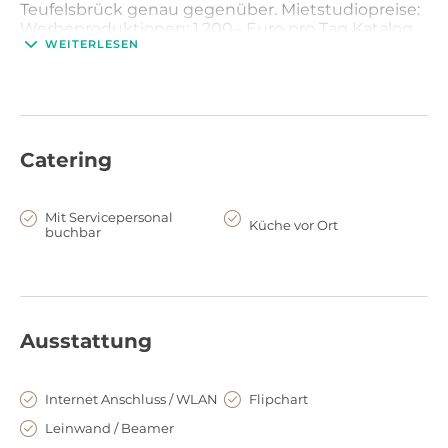
Teufelsbrück genau gegenüber. Mietstudiopreise:
Werbeproduktionen: 1.200.- Euro pro Tag Katalog
WEITERLESEN
Produktion: 950.- Euro pro Tag Redaktionelle
Produktionen: 600.- pro Tag Film: 1.900.- Euro pro
Tag Overtime: 50.- Euro pro Stunde Endreinigung:
50.- Euro
Catering
Mit Servicepersonal
Küche vor Ort
buchbar
Ausstattung
Internet Anschluss / WLAN
Flipchart
Leinwand / Beamer