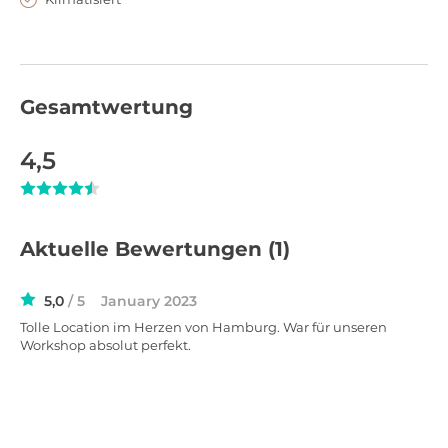
so ein inspirierendes Setting, das über gewöhnliche
Konferenzräume hinausgeht. Die integrierte offene Küche
und Lounge eignen sich ideal für Pausen, Empfänge oder
informelle Gespräche, während flexibel nutzbare Bereiche
Gesamtwertung
Raum für individuelle Konzepte bieten.
4,5
Aktuelle Bewertungen
(1)
5,0
/ 5
January 2023
Tolle Location im Herzen von Hamburg. War für unseren
Workshop absolut perfekt.