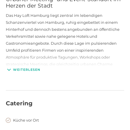
Herzen der Stadt
Das Hay Loft Hamburg liegt zentral im lebendigen
Schanzenviertel von Hamburg, ruhig eingebettet in einem
Hinterhof und dennoch bestens angebunden an öffentliche
Verkehrsmittel sowie nahe gelegene Hotels und
Gastronomieangebote. Durch diese Lage im pulsierenden
Umfeld profitieren Firmen von einer inspirierenden
Atmosphäre für produktive Tagungen, Workshops oder
strategische Meetings, die gleichzeitig urbanen Charme
WEITERLESEN
ausstrahlt.
Flexible Größe und Kapazität für
Unternehmens-Events
Mit zwei flexibel kombinierbaren Räumen bietet das Hay Loft
Catering
Hamburg auf insgesamt über 120 m² Veranstaltungfläche
Platz für unterschiedliche Gruppengrößen. Je nach
Küche vor Ort
Raumnutzung sind Sitzungen mit bis zu etwa 35 Personen
möglich, während ein Empfang oder Netzwerkevent