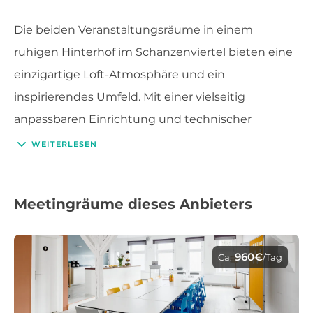
Die beiden Veranstaltungsräume in einem
ruhigen Hinterhof im Schanzenviertel bieten eine
einzigartige Loft-Atmosphäre und ein
inspirierendes Umfeld. Mit einer vielseitig
anpassbaren Einrichtung und technischer
Ausstattung eignen sich die Räume für eine
WEITERLESEN
Vielzahl von Veranstaltungen. Ob Workshop,
Coaching, Meeting, Schulung, Offsite,
Meetingräume dieses Anbieters
Brainstorming, Event oder Präsentation – Es
erwartet Sie ein Workspace mit Wohlfühlgarantie.
960€
Ca.
/Tag