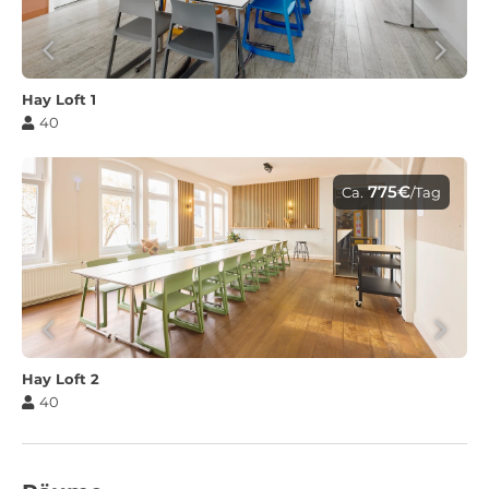
Hay Loft 1
40
775€
Ca.
/Tag
Hay Loft 2
40