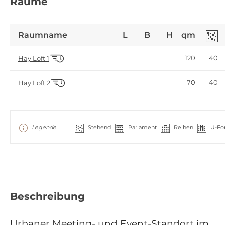
Räume
Raumname
L
B
H
qm
120
40
Hay Loft 1
70
40
Hay Loft 2
Legende
Stehend
Parlament
Reihen
U-Fo
Beschreibung
Urbaner Meeting- und Event-Standort im