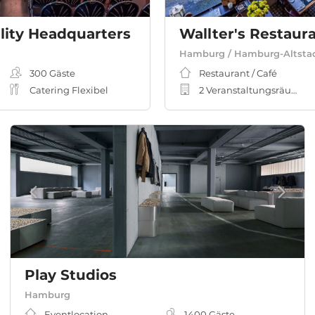
lity Headquarters
Wallter's Restaur
Hamburg / Hamburg-Altsta
300
Gäste
Restaurant / Café
Catering Flexibel
2 Veranstaltungsräume
Play Studios
Hamburg
Eventlocation
1400
Gäste