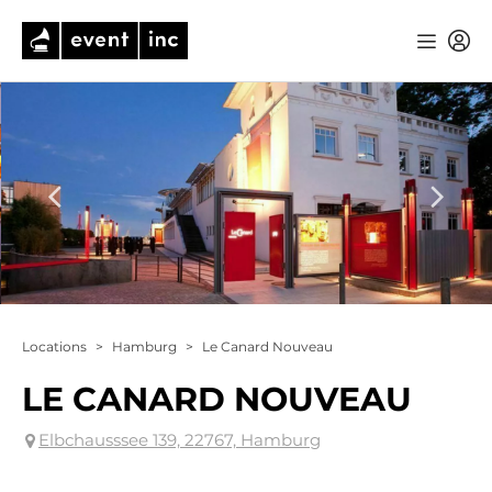
Locations
>
Hamburg
>
Le Canard Nouveau
LE CANARD NOUVEAU
Elbchausssee 139, 22767, Hamburg