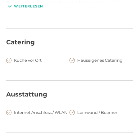
Eventfläche kann optimal für Ihren Anlass umgestaltet
WEITERLESEN
werden. Die zentrale Lage des Mercure Hotel Hamburg sowie
die moderne Ausstattung der Räume inklusive Tageslicht und
Ausblick auf die Kanalseite bieten die ideale Voraussetzung
für Ihre Gäste.
Catering
Lage und Anfahrt
Dank der zentralen und verkehrsgünstigen Lage lässt sich
Küche vor Ort
Hauseigenes Catering
das Mercure Hotel Hamburg City wunderbar mit dem PKW
und den öffentlichen Verkehrsmitteln erreichen.
Ausstattung
Internet Anschluss / WLAN
Leinwand / Beamer