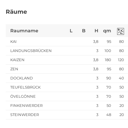
Räume
Raumname
L
B
H
qm
KAI
3,8
95
80
LANDUNGSBRÜCKEN
3
100
80
KAIZEN
3,8
180
120
ZEN
3,8
95
80
DOCKLAND
3
90
40
TEUFELSBRÜCK
3
70
50
ÖVELGÖNNE
3
70
50
FINKENWERDER
3
50
20
STEINWERDER
3
48
20