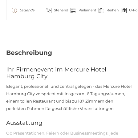
Legende
Stehend
Parlament
Reihen
U-Fo
Beschreibung
Ihr Firmenevent im Mercure Hotel
Hamburg City
Elegant, professionell und zentral gelegen - das Mercure Hotel
Hamburg City verspricht mit insgesamt 6 Tagungsräumen,
einem tollen Restaurant und bis zu 187 Zimmern den
perfekten Rahmen für geschäftliche Veranstaltungen.
Ausstattung
Ob Präsentationen, Feiern oder Businessmeetings, jede