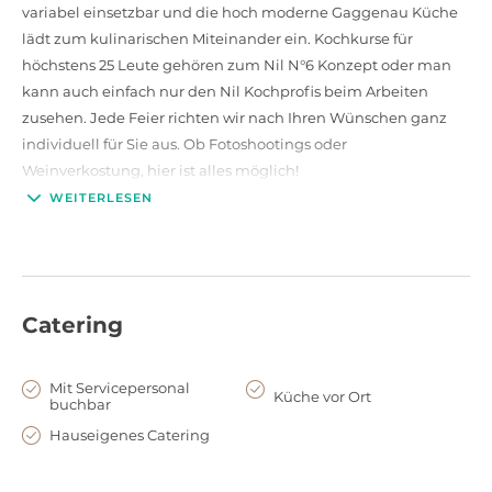
variabel einsetzbar und die hoch moderne Gaggenau Küche
lädt zum kulinarischen Miteinander ein. Kochkurse für
höchstens 25 Leute gehören zum Nil N°6 Konzept oder man
kann auch einfach nur den Nil Kochprofis beim Arbeiten
zusehen. Jede Feier richten wir nach Ihren Wünschen ganz
individuell für Sie aus. Ob Fotoshootings oder
Weinverkostung, hier ist alles möglich!
WEITERLESEN
Auch das Restaurant Nil hat eine ganz besondere
Atmosphäre. Mit französischem Flair lässt sich hier auf vier
verschiedenen Ebenen mit einer vorzüglichen Weinkarte
fabelhaft speisen.
Catering
Mit Servicepersonal
Küche vor Ort
buchbar
Hauseigenes Catering