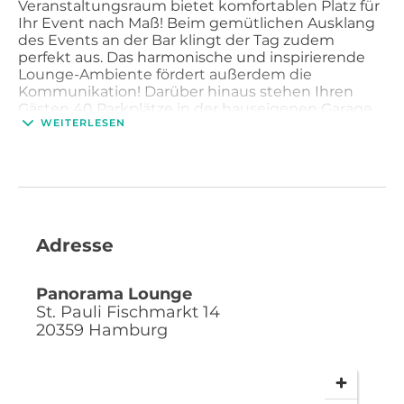
Veranstaltungsraum bietet komfortablen Platz für
Ihr Event nach Maß! Beim gemütlichen Ausklang
des Events an der Bar klingt der Tag zudem
perfekt aus. Das harmonische und inspirierende
Lounge-Ambiente fördert außerdem die
Kommunikation! Darüber hinaus stehen Ihren
Gästen 40 Parkplätze in der hauseigenen Garage
WEITERLESEN
zur Verfügung, was die Anfahrt besonders leicht
gestaltet.
Adresse
Panorama Lounge
St. Pauli Fischmarkt 14
20359
Hamburg